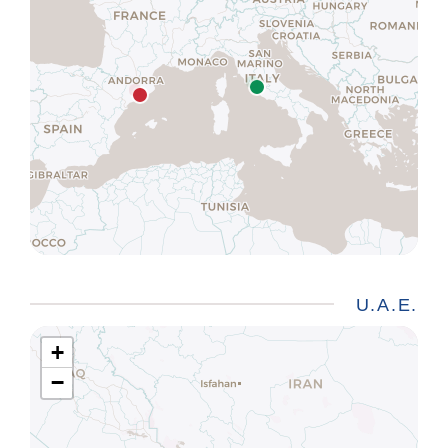
U.A.E.
+
−