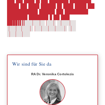
M
i
t
D
r
.
L
a
n
g
&
D
r
.
V
e
r
o
n
i
k
a
C
o
r
t
o
l
e
z
i
s
h
a
b
e
n
S
i
e
e
i
n
e
n
P
a
r
t
n
e
r
a
n
I
h
r
e
r
S
e
i
t
e
,
d
e
r
i
n
t
e
r
n
a
t
i
o
n
a
l
e
s
D
e
n
k
e
n
m
i
t
j
u
r
i
s
t
i
s
c
h
e
r
E
x
z
e
l
l
e
n
z
v
e
r
b
i
n
d
e
t
–
f
ü
r
e
i
n
e
N
a
c
h
f
o
l
g
e
p
l
a
n
u
n
g
o
h
n
e
G
r
e
n
z
e
n
,
r
e
c
h
t
s
s
i
c
h
e
r
,
v
o
r
a
u
s
s
c
h
a
u
e
n
d
u
n
d
p
e
r
s
ö
n
l
i
c
h
.
Wir sind für Sie da
RA Dr. Veronika Cortolezis